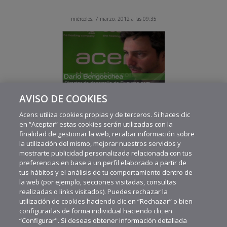
miércoles, 7 marzo, 2012 a las 09:35
AVISO DE COOKIES
Darío Bengoechea: “Buguroo nace porque existe un
problema de seguridad de las aplicaciones”
Acens utiliza cookies propias y de terceros. Si haces clic
en “Aceptar” estas cookies serán utilizadas con la
finalidad de gestionar la web, recabar información sobre
la utilización del mismo, mejorar nuestros servicios y
mostrarte publicidad personalizada relacionada con tus
preferencias en base a un perfil elaborado a partir de
tus hábitos y el análisis de tu comportamiento dentro de
la web (por ejemplo, secciones visitadas, consultas
realizadas o links visitados). Puedes rechazar la
utilización de cookies haciendo clic en “Rechazar” o bien
configurarlas de forma individual haciendo clic en
“Configurar". Si deseas obtener información detallada