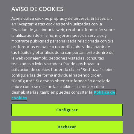
AVISO DE COOKIES
Ángel María Herrera: “El Leitmotiv de Iniciador durante
estos años no ha cambiado, sigue siendo fomentar el ...
Acens utiliza cookies propias y de terceros. Si haces clic
en “Aceptar” estas cookies serán utilizadas con la
finalidad de gestionar la web, recabar información sobre
la utilización del mismo, mejorar nuestros servicios y
mostrarte publicidad personalizada relacionada con tus
preferencias en base a un perfil elaborado a partir de
tus hábitos y el análisis de tu comportamiento dentro de
la web (por ejemplo, secciones visitadas, consultas
realizadas o links visitados). Puedes rechazar la
utilización de cookies haciendo clic en “Rechazar” o bien
configurarlas de forma individual haciendo clic en
“Configurar". Si deseas obtener información detallada
sobre cómo se utilizan las cookies, o conocer cómo
deshabilitarlas, también puedes consultar la
Política de
cookies
Configurar
Rechazar
Política de privacidad