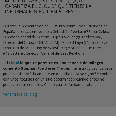
MILDRED LAYA (SALESFORCE): “¿QUÉ TE
GARANTIZA EL CLOUD? QUE TIENES LA
INFORMACIÓN EN TIEMPO REAL”
Durante la presentación del I Estudio sobre Social Business en
España, acens.tv entrevistó a Sebastián Cebrián (@SebasCebrian,
Director General de Dircom), Hipólito Vivar (@HipolitoVivar,
Director del Grupo FONTA, UCM), Mildred Laya (@mildredlaya,
Directora de Marketing de Salesforce) y Stephan Fuetterer
(@sfuetterer, Director General de Best Relations).
“El
Cloud
lo que te permite es una especie de milagro”,
comentó Stephan Fuetterer
: “Te permite la ubicuidad. Es decir
puedes estar prácticamente en dos sitios a la vez, ¿no? Y contar
con unos recursos en un sitio determinado cuando antes no
podías contar con ellos. Con lo cual es fundamental”.
Ver entrada del blog