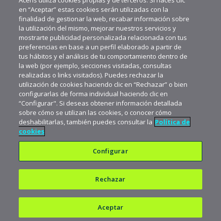
Acens utiliza cookies propias y de terceros. Si haces clic
en “Aceptar” estas cookies serán utilizadas con la
finalidad de gestionar la web, recabar información sobre
la utilización del mismo, mejorar nuestros servicios y
mostrarte publicidad personalizada relacionada con tus
preferencias en base a un perfil elaborado a partir de
tus hábitos y el análisis de tu comportamiento dentro de
la web (por ejemplo, secciones visitadas, consultas
realizadas o links visitados). Puedes rechazar la
utilización de cookies haciendo clic en “Rechazar” o bien
configurarlas de forma individual haciendo clic en
“Configurar". Si deseas obtener información detallada
sobre cómo se utilizan las cookies, o conocer cómo
deshabilitarlas, también puedes consultar la
Política de
cookies
Configurar
Rechazar
Política de privacidad
Política de cookies
Aceptar
Aviso legal