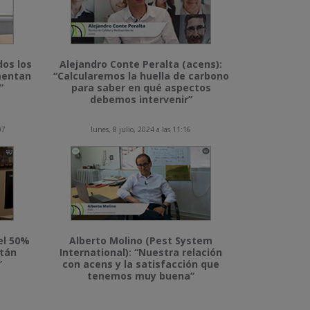
dos los
Alejandro Conte Peralta (acens):
imentan
“Calcularemos la huella de carbono
”
para saber en qué aspectos
debemos intervenir”
07
lunes, 8 julio, 2024 a las 11:16
el 50%
Alberto Molino (Pest System
stán
International): “Nuestra relación
”
con acens y la satisfacción que
tenemos muy buena”