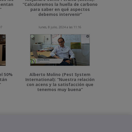
imentan
“Calcularemos la huella de carbono
”
para saber en qué aspectos
debemos intervenir”
07
lunes, 8 julio, 2024 a las 11:16
el 50%
Alberto Molino (Pest System
stán
International): “Nuestra relación
”
con acens y la satisfacción que
tenemos muy buena”