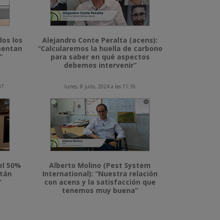
dos los
Alejandro Conte Peralta (acens):
imentan
“Calcularemos la huella de carbono
”
para saber en qué aspectos
debemos intervenir”
07
lunes, 8 julio, 2024 a las 11:16
el 50%
Alberto Molino (Pest System
stán
International): “Nuestra relación
”
con acens y la satisfacción que
tenemos muy buena”