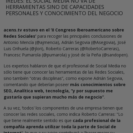
IREDES: EL SOCIAL MEDIA NO VA DE
HERRAMIENTAS SINO DE CAPACIDADES
PERSONALES Y CONOCIMIENTO DEL NEGOCIO
acens.tv estuvo en el ‘II Congreso Iberoamericano sobre
Redes Sociales’
para recoger las principales conclusiones de
Antonio Mencía (@ajmencia), Adrián Segovia (@Asegovia), José
Luis Orihuela (@jlori), Roberto Carreras (@RobertoCarreras),
Francesc Pumarola (@pumarola) y José de la Peña (@sandopen).
Los expertos hablaron de que el profesional de Social Media no
sólo tiene que conocer las herramientas de las Redes Sociales,
sino también “otras disciplinas”, como expone Adrián Segovia,
comentando que deberían poseer
más conocimientos sobre
SEO, Analítica web, tecnología, “y por supuesto me
gustaría que supieran mucho más de negocio”
.
A su vez, ‘todos’ los componentes de una empresa tienen que
conocer las redes sociales, como indica Roberto Carreras: “Lo
que tiene realmente sentido es que
cada profesional de la
compañía aprenda utilizar toda la parte de Social de
Internet
”, lo que a su juicio contribuirá a “hacer mejor su