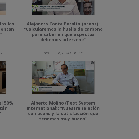
dos los
Alejandro Conte Peralta (acens):
imentan
“Calcularemos la huella de carbono
”
para saber en qué aspectos
debemos intervenir”
07
lunes, 8 julio, 2024 a las 11:16
el 50%
Alberto Molino (Pest System
stán
International): “Nuestra relación
”
con acens y la satisfacción que
tenemos muy buena”