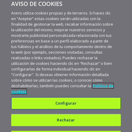
AVISO DE COOKIES
aporta la flexibilidad de poder construir proyectos de
sistema ...
Acens utiliza cookies propias y de terceros. Si haces clic
en “Aceptar” estas cookies serán utilizadas con la
finalidad de gestionar la web, recabar información sobre
la utilización del mismo, mejorar nuestros servicios y
mostrarte publicidad personalizada relacionada con tus
preferencias en base a un perfil elaborado a partir de
tus hábitos y el análisis de tu comportamiento dentro de
la web (por ejemplo, secciones visitadas, consultas
realizadas o links visitados). Puedes rechazar la
utilización de cookies haciendo clic en “Rechazar” o bien
configurarlas de forma individual haciendo clic en
“Configurar". Si deseas obtener información detallada
sobre cómo se utilizan las cookies, o conocer cómo
deshabilitarlas, también puedes consultar la
Política de
cookies
Configurar
Rechazar
Política de privacidad
Política de cookies