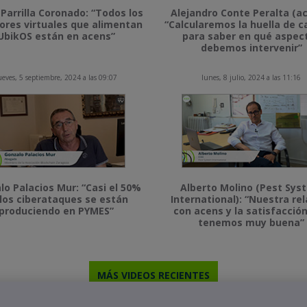
 Parrilla Coronado: “Todos los
Alejandro Conte Peralta (ac
ores virtuales que alimentan
“Calcularemos la huella de 
UbikOS están en acens”
para saber en qué aspec
debemos intervenir”
ueves, 5 septiembre, 2024 a las 09:07
lunes, 8 julio, 2024 a las 11:16
lo Palacios Mur: “Casi el 50%
Alberto Molino (Pest Sys
los ciberataques se están
International): “Nuestra re
produciendo en PYMES”
con acens y la satisfacció
tenemos muy buena”
MÁS VIDEOS RECIENTES