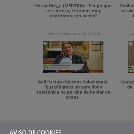
Víctor Diego (MEDTRA): “Tengo que
Emilio
ser sincero, estamos muy
servid
contentos con acens”
jueves, 19 septiembre, 2024 a las 10:55
j
Anil Partap (Valsons Soluciones):
Gonza
“Buscábamos un servidor y
de 
Telefónica no paraba de hablar de
acens”
AVISO DE COOKIES