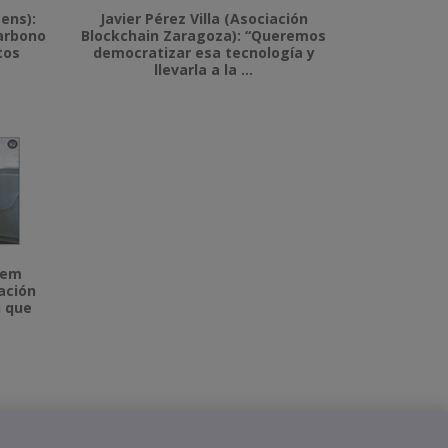
ens):
Javier Pérez Villa (Asociación
carbono
Blockchain Zaragoza): “Queremos
tos
democratizar esa tecnología y
llevarla a la ...
tem
lación
n que