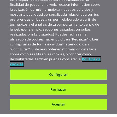
finalidad de gestionar la web, recabar información sobre
la utilización del mismo, mejorar nuestros servicios y
mostrarte publicidad personalizada relacionada con tus
preferencias en base a un perfil elaborado a partir de
tus hábitos y el análisis de tu comportamiento dentro de
la web (por ejemplo, secciones visitadas, consultas
realizadas o links visitados). Puedes rechazar la
utilización de cookies haciendo clic en “Rechazar” o bien
configurarlas de forma individual haciendo clic en
“Configurar". Si deseas obtener información detallada
sobre cómo se utilizan las cookies, o conocer cómo
deshabilitarlas, también puedes consultar la
Política de
cookies
Configurar
Rechazar
Política de privacidad
Política de cookies
Aceptar
Aviso legal