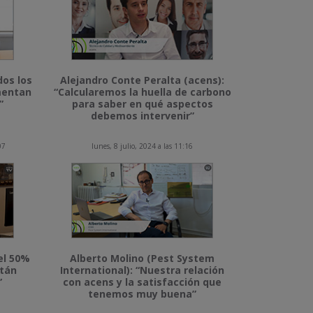
dos los
Alejandro Conte Peralta (acens):
imentan
“Calcularemos la huella de carbono
”
para saber en qué aspectos
debemos intervenir”
07
lunes, 8 julio, 2024 a las 11:16
el 50%
Alberto Molino (Pest System
stán
International): “Nuestra relación
”
con acens y la satisfacción que
tenemos muy buena”