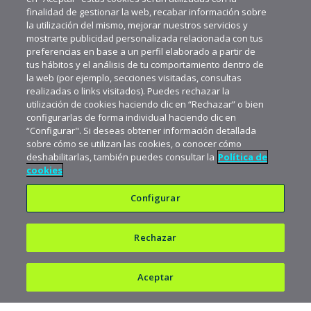
finalidad de gestionar la web, recabar información sobre
la utilización del mismo, mejorar nuestros servicios y
mostrarte publicidad personalizada relacionada con tus
preferencias en base a un perfil elaborado a partir de
tus hábitos y el análisis de tu comportamiento dentro de
la web (por ejemplo, secciones visitadas, consultas
realizadas o links visitados). Puedes rechazar la
utilización de cookies haciendo clic en “Rechazar” o bien
configurarlas de forma individual haciendo clic en
“Configurar". Si deseas obtener información detallada
sobre cómo se utilizan las cookies, o conocer cómo
deshabilitarlas, también puedes consultar la
Política de
cookies
Configurar
Rechazar
Política de privacidad
Política de cookies
Aceptar
Aviso legal