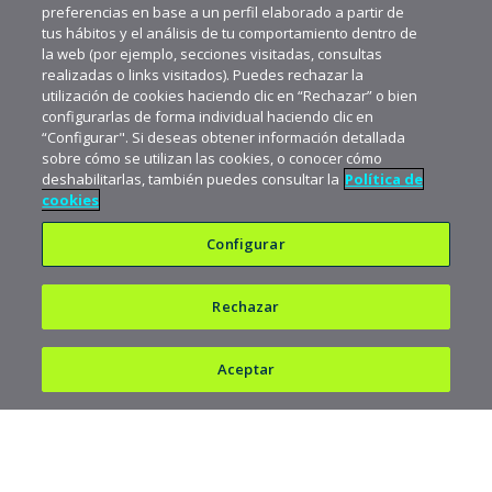
preferencias en base a un perfil elaborado a partir de
tus hábitos y el análisis de tu comportamiento dentro de
la web (por ejemplo, secciones visitadas, consultas
realizadas o links visitados). Puedes rechazar la
utilización de cookies haciendo clic en “Rechazar” o bien
configurarlas de forma individual haciendo clic en
“Configurar". Si deseas obtener información detallada
sobre cómo se utilizan las cookies, o conocer cómo
deshabilitarlas, también puedes consultar la
Política de
cookies
Configurar
Rechazar
Política de privacidad
Política de cookies
Aceptar
Aviso legal
682 823 179
900 103 293
Copyright © 1997-2026 acens Technologies, S.L.