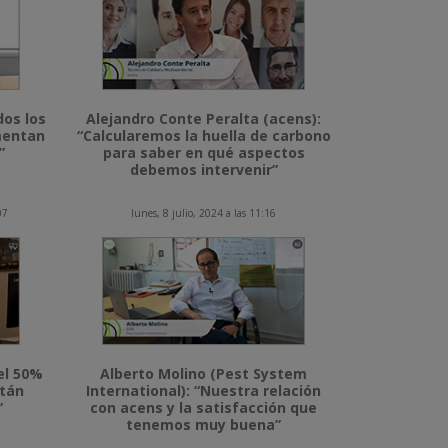
dos los
Alejandro Conte Peralta (acens):
imentan
“Calcularemos la huella de carbono
”
para saber en qué aspectos
debemos intervenir”
07
lunes, 8 julio, 2024 a las 11:16
el 50%
Alberto Molino (Pest System
stán
International): “Nuestra relación
”
con acens y la satisfacción que
tenemos muy buena”