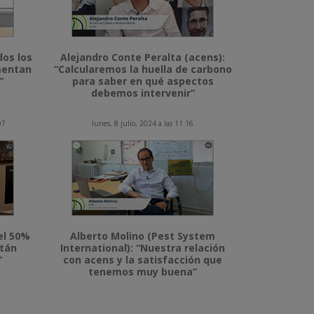
dos los
Alejandro Conte Peralta (acens):
imentan
“Calcularemos la huella de carbono
”
para saber en qué aspectos
debemos intervenir”
07
lunes, 8 julio, 2024 a las 11:16
el 50%
Alberto Molino (Pest System
stán
International): “Nuestra relación
”
con acens y la satisfacción que
tenemos muy buena”