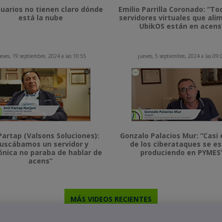
uarios no tienen claro dónde
Emilio Parrilla Coronado: “To
está la nube
servidores virtuales que al
UbikOS están en acens
eves, 19 septiembre, 2024 a las 10:55
jueves, 5 septiembre, 2024 a las 09:
Partap (Valsons Soluciones):
Gonzalo Palacios Mur: “Casi 
uscábamos un servidor y
de los ciberataques se e
ónica no paraba de hablar de
produciendo en PYMES
acens”
MÁS VIDEOS RECIENTES