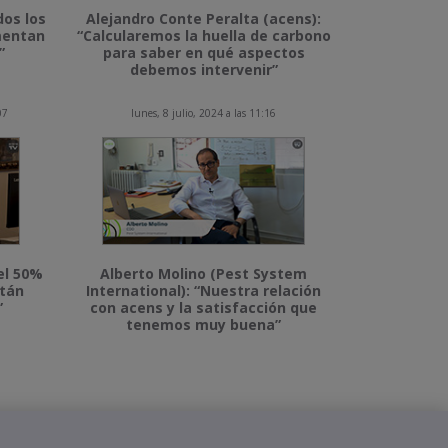
dos los
Alejandro Conte Peralta (acens):
imentan
“Calcularemos la huella de carbono
”
para saber en qué aspectos
debemos intervenir”
07
lunes, 8 julio, 2024 a las 11:16
el 50%
Alberto Molino (Pest System
stán
International): “Nuestra relación
”
con acens y la satisfacción que
tenemos muy buena”