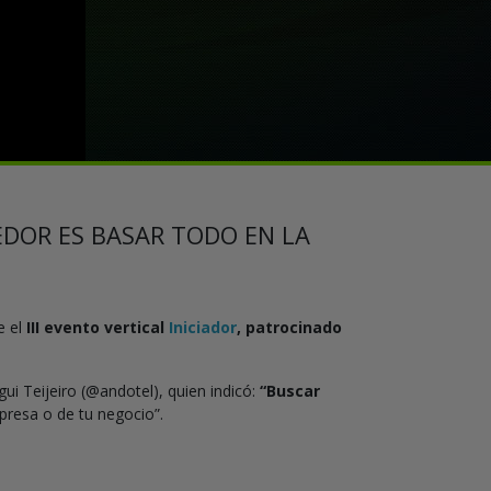
EDOR ES BASAR TODO EN LA
e el
III evento vertical
Iniciador
, patrocinado
 Teijeiro (@andotel), quien indicó:
“Buscar
mpresa o de tu negocio”.