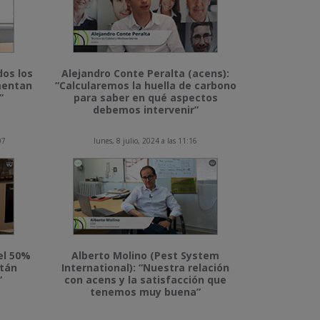
dos los
Alejandro Conte Peralta (acens):
imentan
“Calcularemos la huella de carbono
”
para saber en qué aspectos
debemos intervenir”
07
lunes, 8 julio, 2024 a las 11:16
el 50%
Alberto Molino (Pest System
stán
International): “Nuestra relación
”
con acens y la satisfacción que
tenemos muy buena”