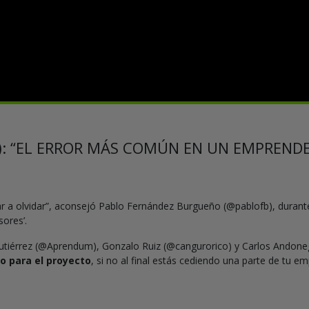
): “EL ERROR MÁS COMÚN EN UN EMPREND
ar a olvidar”, aconsejó Pablo Fernández Burgueño (@pablofb), durant
sores’.
iérrez (@Aprendum), Gonzalo Ruiz (@cangurorico) y Carlos Andonegui
o para el proyecto
, si no al final estás cediendo una parte de tu e