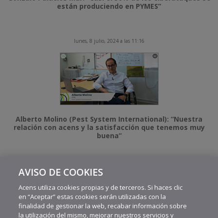
están produciendo en PYMES”
lunes, 8 julio, 2024 a las 11:16
Alberto Molino (Pest System International): “Nuestra
relación con acens y la satisfacción que tenemos muy
buena”
AVISO DE COOKIES
MÁS VIDEOS RECIENTES
Acens utiliza cookies propias y de terceros. Si haces clic
en “Aceptar” estas cookies serán utilizadas con la
finalidad de gestionar la web, recabar información sobre
la utilización del mismo, mejorar nuestros servicios y