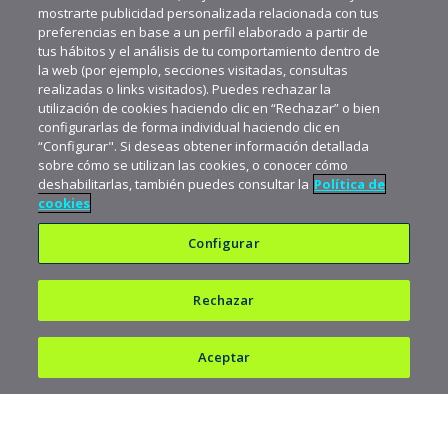
mostrarte publicidad personalizada relacionada con tus
preferencias en base a un perfil elaborado a partir de
tus hábitos y el análisis de tu comportamiento dentro de
la web (por ejemplo, secciones visitadas, consultas
realizadas o links visitados). Puedes rechazar la
utilización de cookies haciendo clic en “Rechazar” o bien
configurarlas de forma individual haciendo clic en
“Configurar". Si deseas obtener información detallada
sobre cómo se utilizan las cookies, o conocer cómo
deshabilitarlas, también puedes consultar la
Política de
cookies
Configurar
Rechazar
Política de privacidad
Política de cookies
Aceptar
Aviso legal
682 823 179
900 103 293
Copyright © 1997-2026 acens Technologies, S.L.