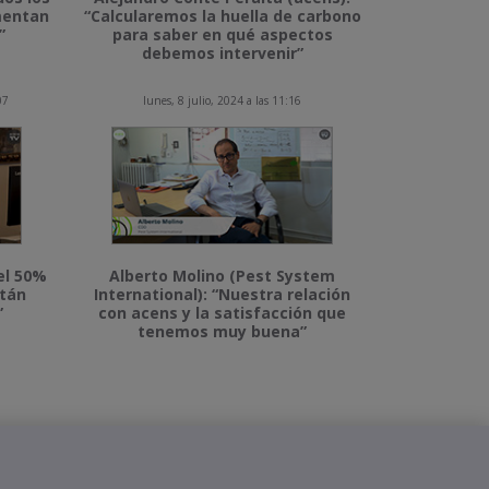
imentan
“Calcularemos la huella de carbono
”
para saber en qué aspectos
debemos intervenir”
07
lunes, 8 julio, 2024 a las 11:16
el 50%
Alberto Molino (Pest System
stán
International): “Nuestra relación
”
con acens y la satisfacción que
tenemos muy buena”