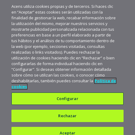
MÁS VIDEOS RECIENTES
Acens utiliza cookies propias y de terceros. Si haces clic
en “Aceptar” estas cookies serán utilizadas con la
finalidad de gestionar la web, recabar información sobre
la utilización del mismo, mejorar nuestros servicios y
mostrarte publicidad personalizada relacionada con tus
preferencias en base a un perfil elaborado a partir de
tus hábitos y el análisis de tu comportamiento dentro de
la web (por ejemplo, secciones visitadas, consultas
realizadas o links visitados). Puedes rechazar la
utilización de cookies haciendo clic en “Rechazar” o bien
configurarlas de forma individual haciendo clic en
“Configurar". Si deseas obtener información detallada
sobre cómo se utilizan las cookies, o conocer cómo
deshabilitarlas, también puedes consultar la
Política de
cookies
Configurar
Rechazar
Política de privacidad
Política de cookies
Aceptar