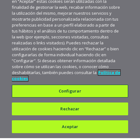
en “Aceptar” estas cookies serán utilizadas con la
finalidad de gestionar la web, recabar información sobre
la utilización del mismo, mejorar nuestros servicios y
mostrarte publicidad personalizada relacionada con tus
preferencias en base a un perfil elaborado a partir de
tus hábitos y el análisis de tu comportamiento dentro de
la web (por ejemplo, secciones visitadas, consultas
realizadas o links visitados). Puedes rechazar la
utilización de cookies haciendo clic en “Rechazar” o bien
configurarlas de forma individual haciendo clic en
“Configurar". Si deseas obtener información detallada
sobre cómo se utilizan las cookies, o conocer cómo
deshabilitarlas, también puedes consultar la
Política de
cookies
Configurar
Rechazar
Política de privacidad
Política de cookies
Aceptar
Aviso legal