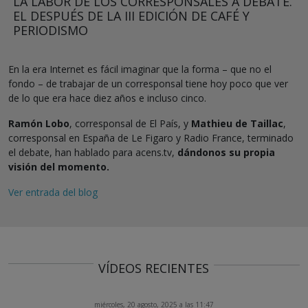
LA LABOR DE LOS CORRESPONSALES A DEBATE.
EL DESPUÉS DE LA III EDICIÓN DE CAFÉ Y
PERIODISMO
En la era Internet es fácil imaginar que la forma – que no el
fondo – de trabajar de un corresponsal tiene hoy poco que ver
de lo que era hace diez años e incluso cinco.
Ramón Lobo
, corresponsal de El País, y
Mathieu de Taillac
,
corresponsal en España de Le Figaro y Radio France, terminado
el debate, han hablado para acens.tv,
dándonos su propia
visión del momento.
Ver entrada del blog
VÍDEOS RECIENTES
miércoles, 20 agosto, 2025 a las 11:47