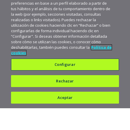
preferencias en base a un perfil elaborado a partir de
tus hábitos y el análisis de tu comportamiento dentro de
la web (por ejemplo, secciones visitadas, consultas
realizadas o links visitados). Puedes rechazar la
utilización de cookies haciendo clic en “Rechazar” o bien
configurarlas de forma individual haciendo clic en
“Configurar". Si deseas obtener información detallada
sobre cómo se utilizan las cookies, o conocer cómo
deshabilitarlas, también puedes consultar la
Política de
cookies
Configurar
Rechazar
Política de privacidad
Política de cookies
Aceptar
Aviso legal
682 823 179
900 103 293
Copyright © 1997-2026 acens Technologies, S.L.