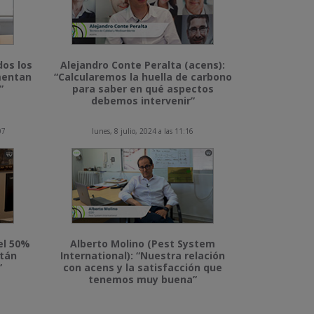
dos los
Alejandro Conte Peralta (acens):
imentan
“Calcularemos la huella de carbono
”
para saber en qué aspectos
debemos intervenir”
07
lunes, 8 julio, 2024 a las 11:16
el 50%
Alberto Molino (Pest System
stán
International): “Nuestra relación
”
con acens y la satisfacción que
tenemos muy buena”