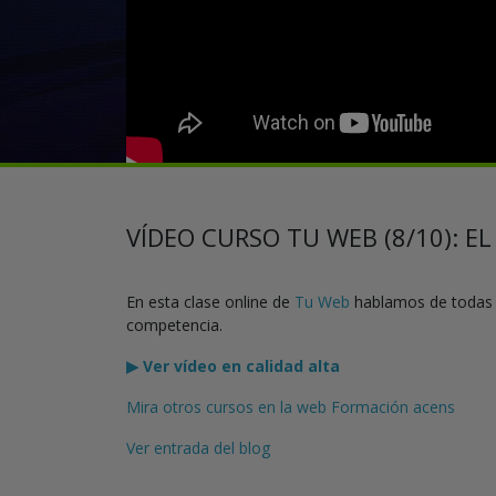
VÍDEO CURSO TU WEB (8/10): 
En esta clase online de
Tu Web
hablamos de todas l
competencia.
▶ Ver vídeo en calidad alta
Mira otros cursos en la web Formación acens
Ver entrada del blog