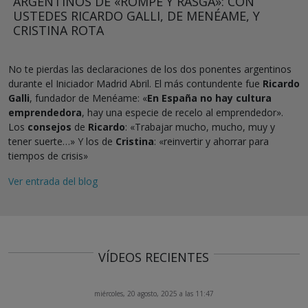
ARGENTINOS DE «ROMPE Y RASGA»: CON
USTEDES RICARDO GALLI, DE MENÉAME, Y
CRISTINA ROTA
No te pierdas las declaraciones de los dos ponentes argentinos
durante el Iniciador Madrid Abril. El más contundente fue
Ricardo
Galli
, fundador de Menéame: «
En España no hay cultura
emprendedora
, hay una especie de recelo al emprendedor».
Los
consejos
de
Ricardo
: «Trabajar mucho, mucho, muy y
tener suerte…» Y los de
Cristina
: «reinvertir y ahorrar para
tiempos de crisis»
Ver entrada del blog
VÍDEOS RECIENTES
miércoles, 20 agosto, 2025 a las 11:47