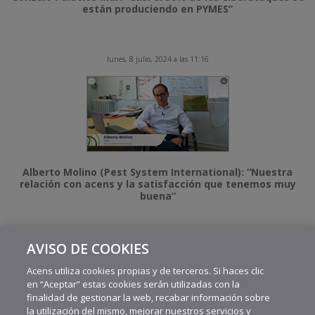
están produciendo en PYMES”
lunes, 8 julio, 2024 a las 11:16
Alberto Molino (Pest System International): “Nuestra
relación con acens y la satisfacción que tenemos muy
buena”
AVISO DE COOKIES
MÁS VIDEOS RECIENTES
Acens utiliza cookies propias y de terceros. Si haces clic
en “Aceptar” estas cookies serán utilizadas con la
finalidad de gestionar la web, recabar información sobre
la utilización del mismo, mejorar nuestros servicios y