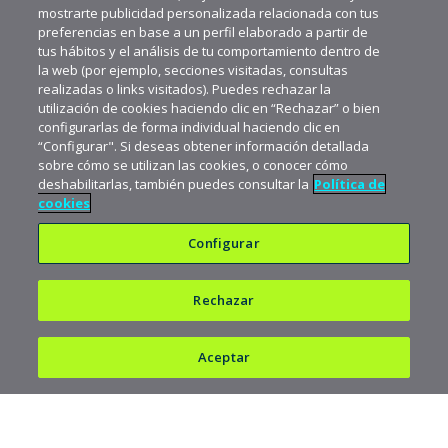
mostrarte publicidad personalizada relacionada con tus
preferencias en base a un perfil elaborado a partir de
tus hábitos y el análisis de tu comportamiento dentro de
la web (por ejemplo, secciones visitadas, consultas
realizadas o links visitados). Puedes rechazar la
utilización de cookies haciendo clic en “Rechazar” o bien
configurarlas de forma individual haciendo clic en
“Configurar". Si deseas obtener información detallada
sobre cómo se utilizan las cookies, o conocer cómo
deshabilitarlas, también puedes consultar la
Política de
cookies
Configurar
Rechazar
Política de privacidad
Política de cookies
Aceptar
Aviso legal
682 823 179
900 103 293
Copyright © 1997-2026 acens Technologies, S.L.