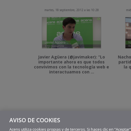
martes, 18 septiembre, 2012 a las 10:28
mié
Javier Agüera (@javimaker): “Lo
Nacho
importante ahora es que todos
parti
convivimos con la tecnología web e
la 
interactuamos con ...
AVISO DE COOKIES
Acens utiliza cookies propias y de terceros. Si haces clic en “Aceptar