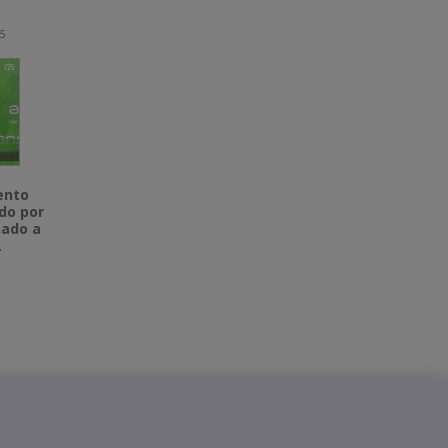
25
ento
ado por
ñado a
.