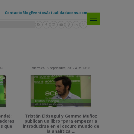
Contacto
Blog
Eventos
Actualidad
acens.com
:42
miércoles, 19 septiembre, 2012 a las 10:18
nde):
Tristán Elósegui y Gemma Muñoz
dedores
publican un libro “para empezar a
as que
introducirse en el oscuro mundo de
la analítica ...