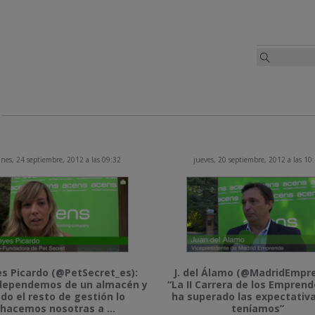
unes, 24 septiembre, 2012 a las 09:32
jueves, 20 septiembre, 2012 a las 10
s Picardo (@PetSecret_es):
J. del Álamo (@MadridEmpre
 dependemos de un almacén y
“La II Carrera de los Empren
do el resto de gestión lo
ha superado las expectativ
hacemos nosotras a ...
teníamos”