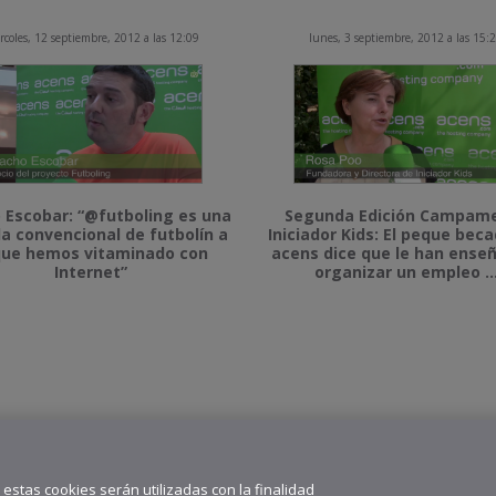
rcoles, 12 septiembre, 2012 a las 12:09
lunes, 3 septiembre, 2012 a las 15:
 Escobar: “@futboling es una
Segunda Edición Campam
da convencional de futbolín a
Iniciador Kids: El peque bec
que hemos vitaminado con
acens dice que le han ense
Internet”
organizar un empleo ..
” estas cookies serán utilizadas con la finalidad