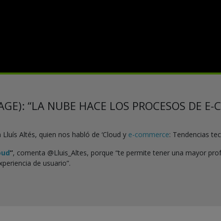
AGE): “LA NUBE HACE LOS PROCESOS DE E
Lluís Altés, quien nos habló de ‘Cloud y
e-commerce
: Tendencias tec
oud
”
, comenta @Lluis_Altes, porque “te permite tener una mayor pr
xperiencia de usuario”.