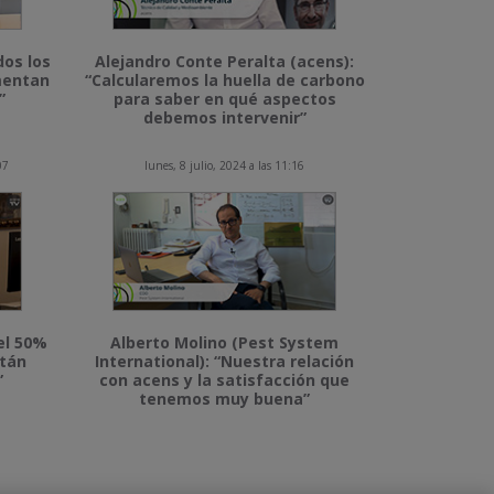
dos los
Alejandro Conte Peralta (acens):
imentan
“Calcularemos la huella de carbono
”
para saber en qué aspectos
debemos intervenir”
07
lunes, 8 julio, 2024 a las 11:16
el 50%
Alberto Molino (Pest System
stán
International): “Nuestra relación
”
con acens y la satisfacción que
tenemos muy buena”