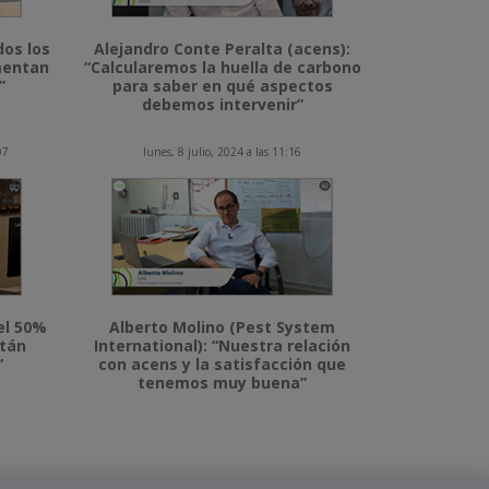
dos los
Alejandro Conte Peralta (acens):
imentan
“Calcularemos la huella de carbono
”
para saber en qué aspectos
debemos intervenir”
07
lunes, 8 julio, 2024 a las 11:16
el 50%
Alberto Molino (Pest System
stán
International): “Nuestra relación
”
con acens y la satisfacción que
tenemos muy buena”