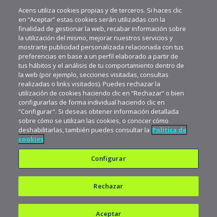
MÁS VIDEOS RECIENTES
Acens utiliza cookies propias y de terceros. Si haces clic
en “Aceptar” estas cookies serán utilizadas con la
finalidad de gestionar la web, recabar información sobre
la utilización del mismo, mejorar nuestros servicios y
mostrarte publicidad personalizada relacionada con tus
preferencias en base a un perfil elaborado a partir de
tus hábitos y el análisis de tu comportamiento dentro de
la web (por ejemplo, secciones visitadas, consultas
realizadas o links visitados). Puedes rechazar la
utilización de cookies haciendo clic en “Rechazar” o bien
configurarlas de forma individual haciendo clic en
“Configurar". Si deseas obtener información detallada
sobre cómo se utilizan las cookies, o conocer cómo
deshabilitarlas, también puedes consultar la
Política de
cookies
Configurar
Rechazar
Política de privacidad
Política de cookies
Aceptar