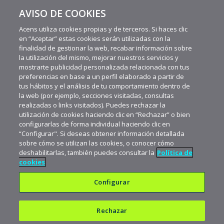
AVISO DE COOKIES
Javier Bourgeois: “Elegimos acens como nuestro
proveedor de Cloud porque tiene una gran trayectoria”
Acens utiliza cookies propias y de terceros. Si haces clic
en “Aceptar” estas cookies serán utilizadas con la
finalidad de gestionar la web, recabar información sobre
la utilización del mismo, mejorar nuestros servicios y
mostrarte publicidad personalizada relacionada con tus
preferencias en base a un perfil elaborado a partir de
tus hábitos y el análisis de tu comportamiento dentro de
la web (por ejemplo, secciones visitadas, consultas
realizadas o links visitados). Puedes rechazar la
utilización de cookies haciendo clic en “Rechazar” o bien
configurarlas de forma individual haciendo clic en
“Configurar". Si deseas obtener información detallada
sobre cómo se utilizan las cookies, o conocer cómo
deshabilitarlas, también puedes consultar la
Política de
cookies
Configurar
Rechazar
Política de privacidad