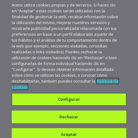
MÁS VIDEOS RECIENTES
Acens utiliza cookies propias y de terceros. Si haces clic
en “Aceptar” estas cookies serán utilizadas con la
finalidad de gestionar la web, recabar información sobre
la utilización del mismo, mejorar nuestros servicios y
mostrarte publicidad personalizada relacionada con tus
preferencias en base a un perfil elaborado a partir de
tus hábitos y el análisis de tu comportamiento dentro de
la web (por ejemplo, secciones visitadas, consultas
realizadas o links visitados). Puedes rechazar la
utilización de cookies haciendo clic en “Rechazar” o bien
configurarlas de forma individual haciendo clic en
“Configurar". Si deseas obtener información detallada
sobre cómo se utilizan las cookies, o conocer cómo
deshabilitarlas, también puedes consultar la
Política de
cookies
Configurar
Rechazar
Política de privacidad
Política de cookies
Aceptar
Aviso legal