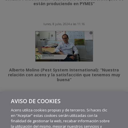
están produciendo en PYMES”
lunes, 8 julio, 2024 a las 11:16
Alberto Molino (Pest System International): “Nuestra
relación con acens y la satisfacción que tenemos muy
buena”
AVISO DE COOKIES
MÁS VIDEOS RECIENTES
Acens utiliza cookies propias y de terceros. Si haces clic
en “Aceptar” estas cookies serán utilizadas con la
finalidad de gestionar la web, recabar información sobre
la utilización del mismo, mejorar nuestros servicios y