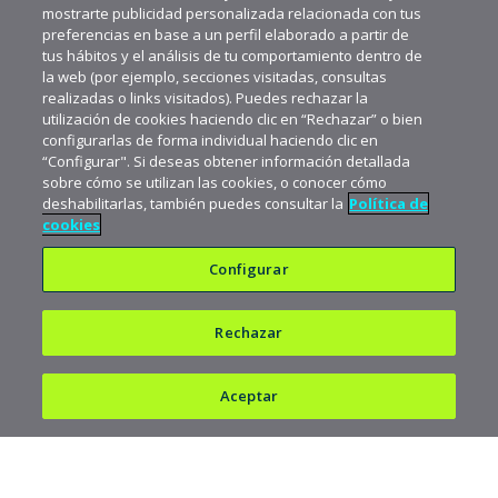
mostrarte publicidad personalizada relacionada con tus
preferencias en base a un perfil elaborado a partir de
tus hábitos y el análisis de tu comportamiento dentro de
la web (por ejemplo, secciones visitadas, consultas
realizadas o links visitados). Puedes rechazar la
utilización de cookies haciendo clic en “Rechazar” o bien
configurarlas de forma individual haciendo clic en
“Configurar". Si deseas obtener información detallada
sobre cómo se utilizan las cookies, o conocer cómo
deshabilitarlas, también puedes consultar la
Política de
cookies
Configurar
Rechazar
Política de privacidad
Política de cookies
Aceptar
Aviso legal
682 823 179
900 103 293
Copyright © 1997-2026 acens Technologies, S.L.