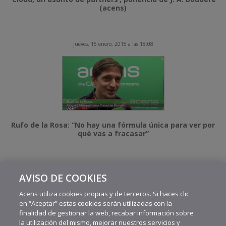
(acens)
jueves, 15 enero, 2015 a las 18:08
Rufo de la Rosa: “No hay una fórmula única para ver por
qué vas a fracasar”
AVISO DE COOKIES
1
2
Acens utiliza cookies propias y de terceros. Si haces clic
en “Aceptar” estas cookies serán utilizadas con la
finalidad de gestionar la web, recabar información sobre
la utilización del mismo, mejorar nuestros servicios y