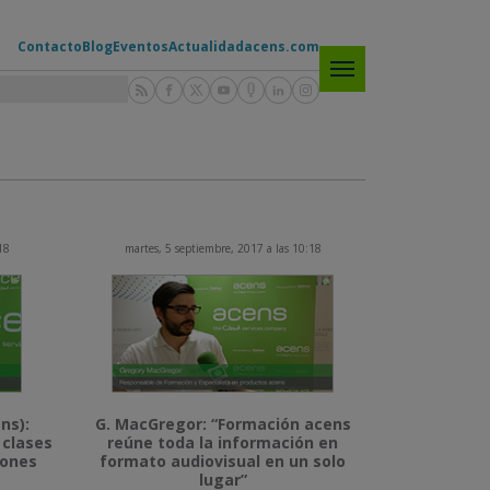
Contacto
Blog
Eventos
Actualidad
acens.com
18
martes, 5 septiembre, 2017 a las 10:18
ns):
G. MacGregor: “Formación acens
 clases
reúne toda la información en
iones
formato audiovisual en un solo
lugar”